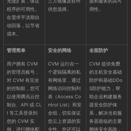
无缝扩展，保证
三方镜像及软件
据和服务的高可
程序的可用性。
供您选择。
用性。
在需求平淡期自
动回落，以节省
成本。
管理简单
安全的网络
全面防护
用户拥有 CVM
CVM 运行在一
CVM 提供免费
的管理员账号，
个逻辑隔离的私
的主机安全基础
对 CVM 有完全
有网络里，通过
防护和基础DDo
的控制权，您可
网络访问控制列
S防护能力，帮
以使用腾讯云控
表（Access Co
助企业构建服务
制台、API 或 CL
ntrol List）和安
器安全防护体
I 等工具登录到
全组，切实保证
系，解决当前服
您的 CVM 实
您云上资源的安
务器面临的主要
例，进行网络配
全性。您还可以
网络安全风险，