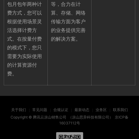
包月包年两种计
等，合力在计
费方式，您可以
算、存储、网络
根据使用场景灵
传输方面为客户
活选择计费方
的业务提供完善
式。在按量付费
的解决方案。
的模式下，您只
需要为实际使用
的计算资源付
费。
关于我们
常见问题
合规认证
最新动态
业务区
联系我们
Copyright ©
腾讯云凉山销售公司
（凉山思异科技有限公司）
京ICP备
16037112号